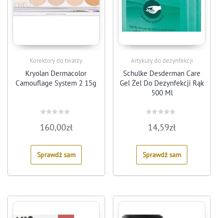
Korektory do twarzy
Artykuły do dezynfekcji
Kryolan Dermacolor
Schulke Desderman Care
Camouflage System 2 15g
Gel Żel Do Dezynfekcji Rąk
500 Ml
Rated
Rated
160,00
zł
14,59
zł
0
0
out
out
of
of
5
5
Sprawdź sam
Sprawdź sam