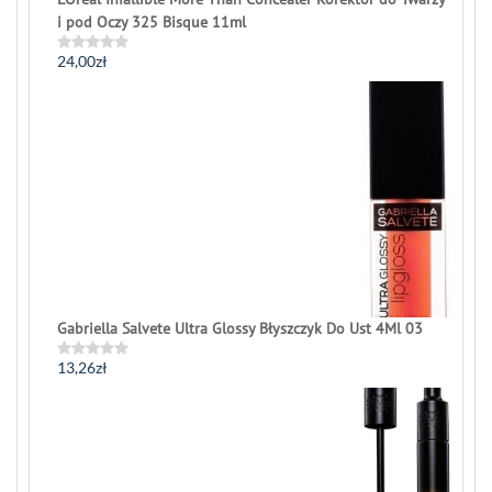
i pod Oczy 325 Bisque 11ml
24,00
zł
Rated
0
out
of
5
Gabriella Salvete Ultra Glossy Błyszczyk Do Ust 4Ml 03
13,26
zł
Rated
0
out
of
5