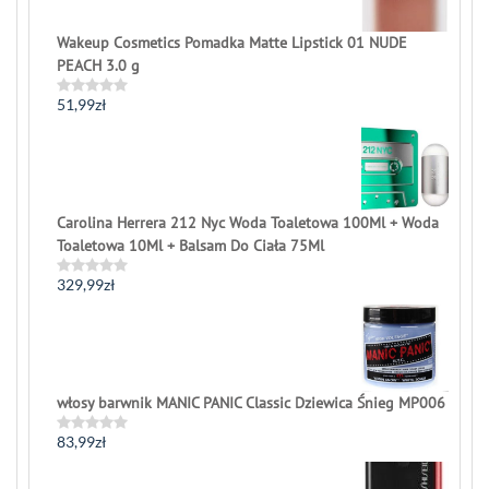
Wakeup Cosmetics Pomadka Matte Lipstick 01 NUDE
PEACH 3.0 g
51,99
zł
Rated
0
out
of
5
Carolina Herrera 212 Nyc Woda Toaletowa 100Ml + Woda
Toaletowa 10Ml + Balsam Do Ciała 75Ml
329,99
zł
Rated
0
out
of
5
włosy barwnik MANIC PANIC Classic Dziewica Śnieg MP006
83,99
zł
Rated
0
out