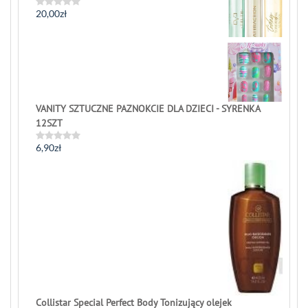
20,00
zł
Rated
0
out
of
5
VANITY SZTUCZNE PAZNOKCIE DLA DZIECI - SYRENKA
12SZT
6,90
zł
Rated
0
out
of
5
Collistar Special Perfect Body Tonizujący olejek