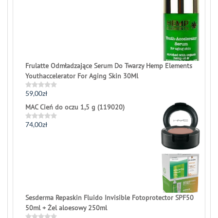
Frulatte Odmładzające Serum Do Twarzy Hemp Elements
Youthaccelerator For Aging Skin 30Ml
59,00
zł
Rated
0
MAC Cień do oczu 1,5 g (119020)
out
of
5
74,00
zł
Rated
0
out
of
5
Sesderma Repaskin Fluido Invisible Fotoprotector SPF50
50ml + Żel aloesowy 250ml