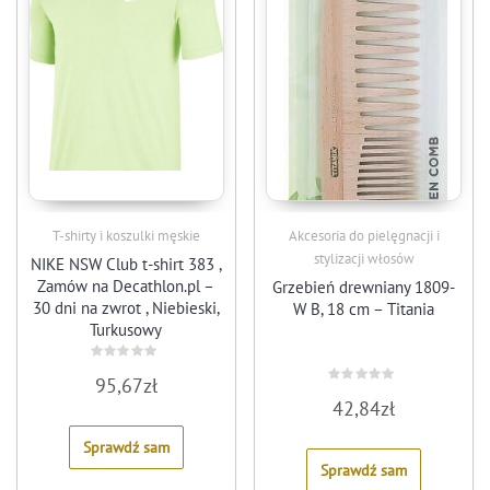
T-shirty i koszulki męskie
Akcesoria do pielęgnacji i
stylizacji włosów
NIKE NSW Club t-shirt 383 ,
Zamów na Decathlon.pl –
Grzebień drewniany 1809-
30 dni na zwrot , Niebieski,
W B, 18 cm – Titania
Turkusowy
Rated
95,67
zł
0
Rated
out
42,84
zł
0
of
out
5
of
Sprawdź sam
5
Sprawdź sam