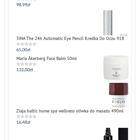
98,99
zł
Rated
0
out
of
5
3INA The 24h Automatic Eye Pencil Kredka Do Oczu 918
65,00
zł
Rated
0
Maria Åkerberg Face Balm 50ml
out
of
5
132,00
zł
Rated
0
out
of
5
Ziaja baltic home spa wellness oliwka do masażu 490ml
16,48
zł
Rated
0
out
of