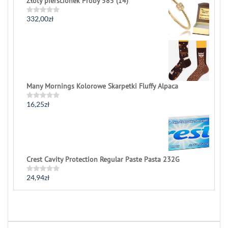
Złoty pierścionek Próby 585 (14)
out
of
5
332,00
zł
Rated
0
out
of
5
Many Mornings Kolorowe Skarpetki Fluffy Alpaca
16,25
zł
Rated
0
out
of
5
Crest Cavity Protection Regular Paste Pasta 232G
24,94
zł
Rated
0
out
of
5