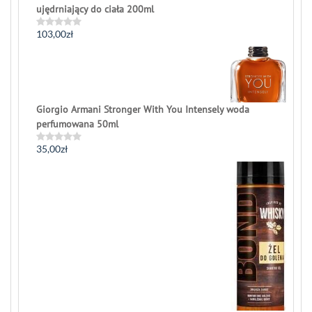
ujędrniający do ciała 200ml
103,00
zł
Rated
0
out
of
5
Giorgio Armani Stronger With You Intensely woda
perfumowana 50ml
35,00
zł
Rated
0
out
of
5