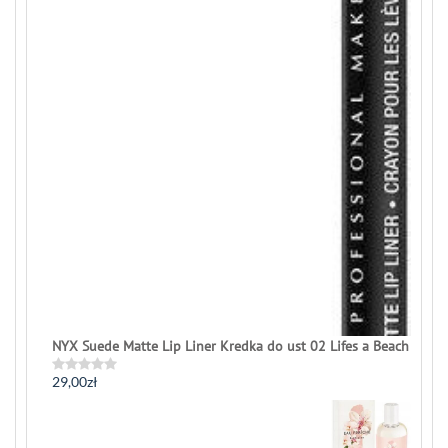
NYX Suede Matte Lip Liner Kredka do ust 02 Lifes a Beach
29,00
zł
Rated
0
out
of
5