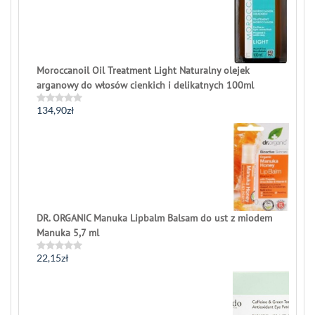
Moroccanoil Oil Treatment Light Naturalny olejek
arganowy do włosów cienkich i delikatnych 100ml
134,90
zł
Rated
0
out
of
5
DR. ORGANIC Manuka Lipbalm Balsam do ust z miodem
Manuka 5,7 ml
22,15
zł
Rated
0
out
of
5