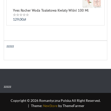
Yves Rocher Woda Toaletowa Kwiaty Wiśni 100 Ml
129,00
zł
Rated
0
out
of
5
zzzzz
zzzzz
Copyright © 2026 Romantyczna Polska All Right Reserved.
|
Theme:
NewStore
by ThemeFarmer