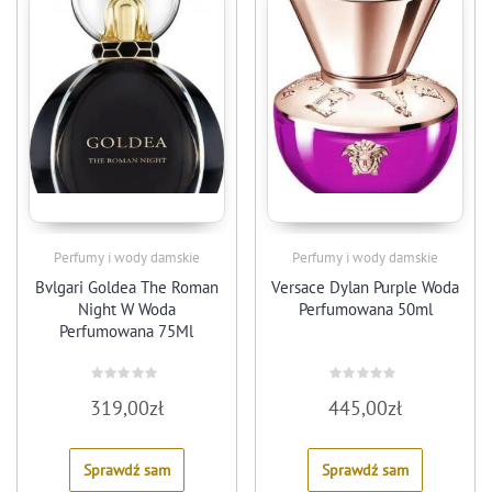
Perfumy i wody damskie
Perfumy i wody damskie
Bvlgari Goldea The Roman
Versace Dylan Purple Woda
Night W Woda
Perfumowana 50ml
Perfumowana 75Ml
Rated
Rated
319,00
zł
445,00
zł
0
0
out
out
of
of
5
5
Sprawdź sam
Sprawdź sam