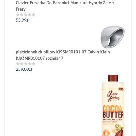
Clavier Frezarka Do Paznokci Manicure Hybrdy Żele +
Frezy
55,99
zł
Rated
0
out
of
5
pierścionek ck billow KJ93MR0101 07 Calvin Klein
KJ93MR010107 rozmiar 7
259,00
zł
Rated
0
out
of
5