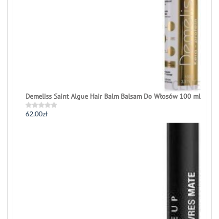
Demeliss Saint Algue Hair Balm Balsam Do Włosów 100 ml
62,00
zł
Rated
0
out
of
5