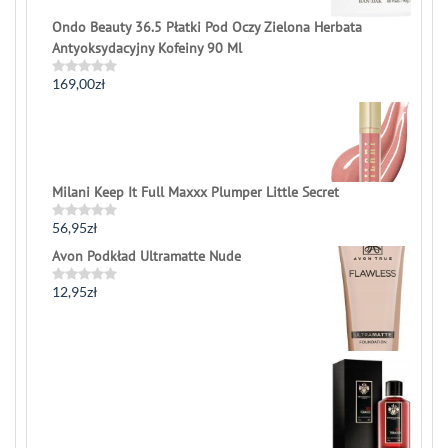
Ondo Beauty 36.5 Płatki Pod Oczy Zielona Herbata
Antyoksydacyjny Kofeiny 90 Ml
169,00
zł
Rated
0
out
of
5
Milani Keep It Full Maxxx Plumper Little Secret
56,95
zł
Rated
0
Avon Podkład Ultramatte Nude
out
of
5
12,95
zł
Rated
0
out
of
5