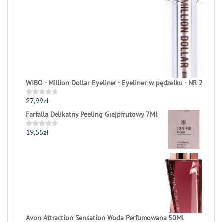
WIBO - Million Dollar Eyeliner - Eyeliner w pędzelku - NR 2
27,99
zł
Rated
0
Farfalla Delikatny Peeling Grejpfrutowy 7Ml
out
of
5
19,55
zł
Rated
0
out
of
5
Avon Attraction Sensation Woda Perfumowana 50Ml