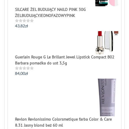
SILCARE ŻEL BUDUJĄCY NAILO PINK 30G
ŻELBUDUJĄCYJEDNOFAZOWYPINK
43,82
zł
Rated
0
out
of
5
Guerlain Rouge G Le Brillant Jewel Lipstick Compact B02
Barbara pomadka do ust 3,5g
84,00
zł
Rated
0
out
of
5
Revlon Revlonissimo Colorsmetique farba Color & Care
8.31 Jasny blond beż 60 ml