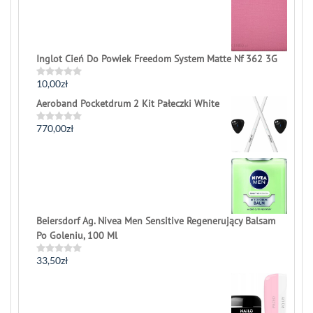
out
of
5
Inglot Cień Do Powiek Freedom System Matte Nf 362 3G
10,00
zł
Rated
0
Aeroband Pocketdrum 2 Kit Pałeczki White
out
of
5
770,00
zł
Rated
0
out
of
5
Beiersdorf Ag. Nivea Men Sensitive Regenerujący Balsam
Po Goleniu, 100 Ml
33,50
zł
Rated
0
out
of
5