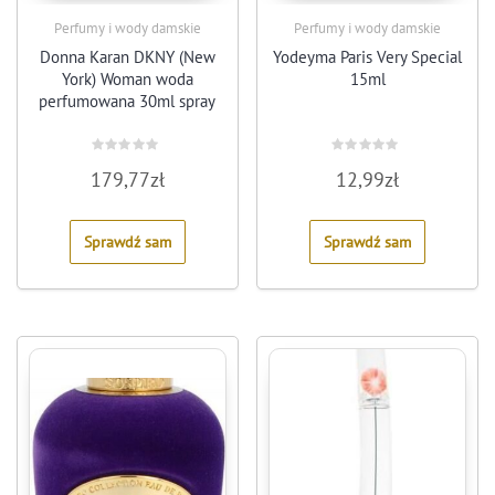
Perfumy i wody damskie
Perfumy i wody damskie
Donna Karan DKNY (New
Yodeyma Paris Very Special
York) Woman woda
15ml
perfumowana 30ml spray
Rated
Rated
179,77
zł
12,99
zł
0
0
out
out
of
of
5
5
Sprawdź sam
Sprawdź sam