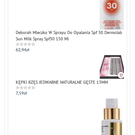
Deborah Mleczko W Sprayu Do Opalania Spf 30 Dermolab
Sun Milk Spray Spf30 150 Ml
62,94
zł
Rated
0
out
of
5
KĘPKI RZĘS JEDWABNE NATURALNE GĘSTE 13MM
7,59
zł
Rated
0
out
of
5