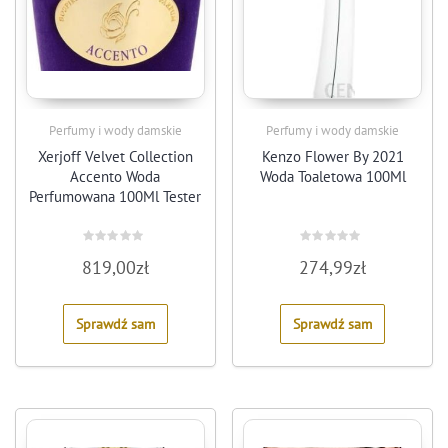
Perfumy i wody damskie
Perfumy i wody damskie
Xerjoff Velvet Collection
Kenzo Flower By 2021
Accento Woda
Woda Toaletowa 100Ml
Perfumowana 100Ml Tester
Rated
Rated
819,00
zł
274,99
zł
0
0
out
out
of
of
5
5
Sprawdź sam
Sprawdź sam