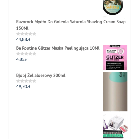
Razorock Mydło Do Golenia Saturnia Shaving Cream Soap
150Ml
44,88
zł
Rated
0
Be Routine Glitzer Maska Peelingująca 10Ml
out
of
5
4,85
zł
Rated
0
out
of
Bjobj Żel aloesowy 200ml
5
49,70
zł
Rated
0
out
of
5