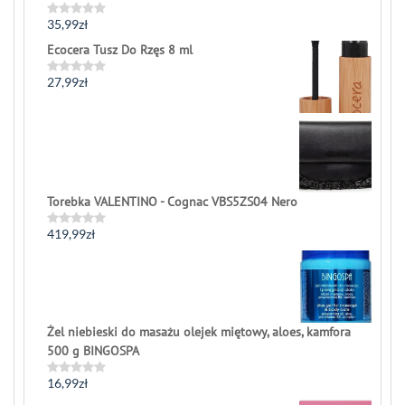
35,99
zł
Rated
0
Ecocera Tusz Do Rzęs 8 ml
out
of
5
27,99
zł
Rated
0
out
of
5
Torebka VALENTINO - Cognac VBS5ZS04 Nero
419,99
zł
Rated
0
out
of
5
Żel niebieski do masażu olejek miętowy, aloes, kamfora
500 g BINGOSPA
16,99
zł
Rated
0