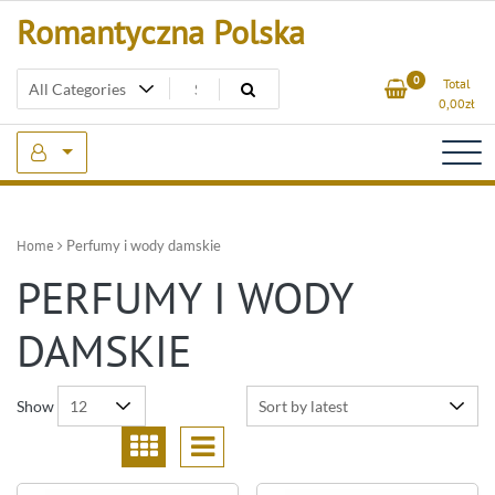
Skip
Romantyczna Polska
to
content
0
Total
0,00
zł
Home
Perfumy i wody damskie
PERFUMY I WODY
DAMSKIE
Show