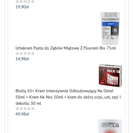
19,90
zł
Rated
0
out
of
5
Urtekram Pasta do Zębów Miętowa Z Fluorem Bio 75ml
14,98
zł
Rated
0
out
of
5
Bioliq 65+ Krem Intensywnie Odbudowujący Na Dzień
50ml + Krem Na Noc 50ml + krem do skóry oczu, ust, szyi i
dekoltu 30 ml
49,98
zł
Rated
0
out
of
5