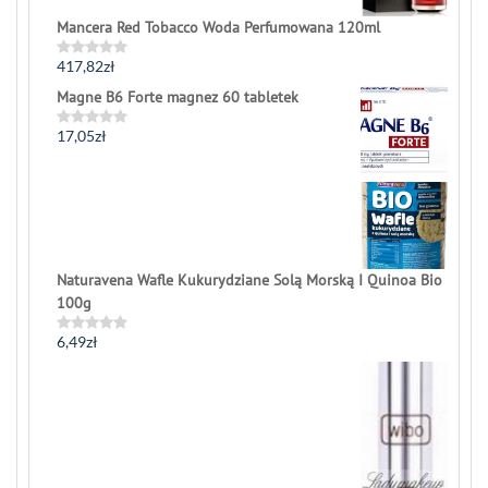
Mancera Red Tobacco Woda Perfumowana 120ml
417,82
zł
Rated
0
Magne B6 Forte magnez 60 tabletek
out
of
5
17,05
zł
Rated
0
out
of
5
Naturavena Wafle Kukurydziane Solą Morską I Quinoa Bio
100g
6,49
zł
Rated
0
out
of
5