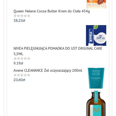
Queen Helene Cocoa Butter Krem do Ciała 454g
18,23
zł
Rated
0
out
of
5
NIVEA PIELĘGNUJĄCA POMADKA DO UST ORIGINAL CARE
5,5ML
9,19
zł
Rated
0
Avene CLEANANCE Żel oczyszczający 200ml
out
of
5
23,60
zł
Rated
0
out
of
5