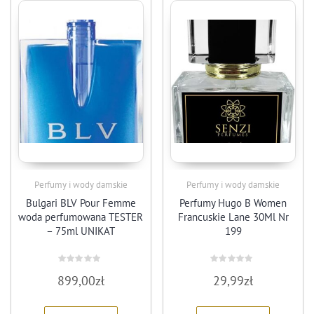
Perfumy i wody damskie
Perfumy i wody damskie
Bulgari BLV Pour Femme
Perfumy Hugo B Women
woda perfumowana TESTER
Francuskie Lane 30Ml Nr
– 75ml UNIKAT
199
Rated
Rated
899,00
zł
29,99
zł
0
0
out
out
of
of
5
5