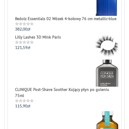
Redolz Essentials 02 Wózek 4-kołowy 76 cm metallic-blue
382,00
zł
Rated
0
Lilly Lashes 3D Mink Paris
out
of
5
121,59
zł
Rated
0
out
of
5
CLINIQUE Post-Shave Soother Kojący płyn po goleniu
75ml
115,90
zł
Rated
0
out
of
5