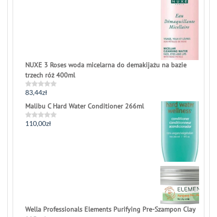
out
of
5
NUXE 3 Roses woda micelarna do demakijażu na bazie
trzech róż 400ml
83,44
zł
Rated
0
Malibu C Hard Water Conditioner 266ml
out
of
5
110,00
zł
Rated
0
out
of
5
Wella Professionals Elements Purifying Pre-Szampon Clay