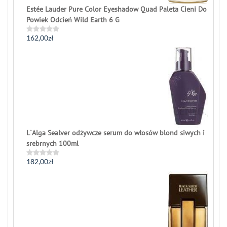
Estée Lauder Pure Color Eyeshadow Quad Paleta Cieni Do
Powiek Odcień Wild Earth 6 G
162,00
zł
Rated
0
out
of
5
L`Alga Sealver odżywcze serum do włosów blond siwych i
srebrnych 100ml
182,00
zł
Rated
0
out
of
5