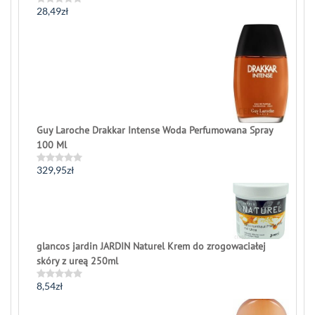
28,49
zł
Rated
0
out
of
5
Guy Laroche Drakkar Intense Woda Perfumowana Spray
100 Ml
329,95
zł
Rated
0
out
of
5
glancos jardin JARDIN Naturel Krem do zrogowaciałej
skóry z ureą 250ml
8,54
zł
Rated
0
out