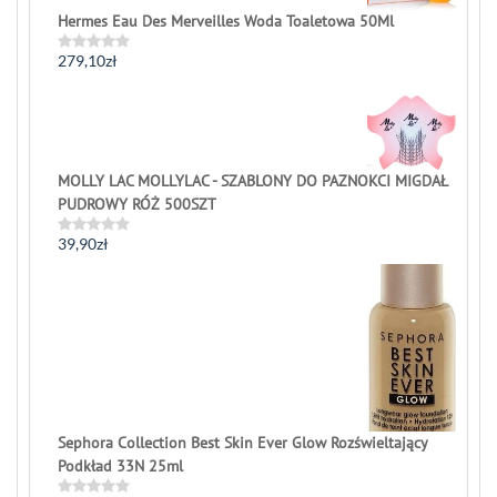
Hermes Eau Des Merveilles Woda Toaletowa 50Ml
279,10
zł
Rated
0
out
of
5
MOLLY LAC MOLLYLAC - SZABLONY DO PAZNOKCI MIGDAŁ
PUDROWY RÓŻ 500SZT
39,90
zł
Rated
0
out
of
5
Sephora Collection Best Skin Ever Glow Rozświeltający
Podkład 33N 25ml