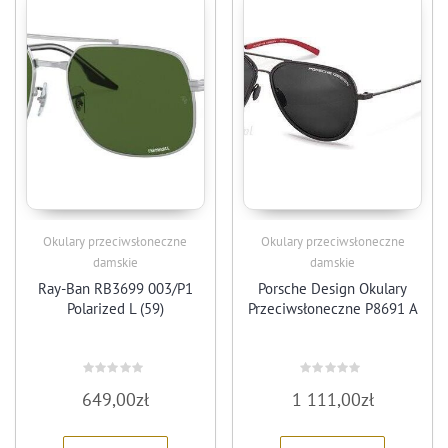
Okulary przeciwsłoneczne
Okulary przeciwsłoneczne
damskie
damskie
Ray-Ban RB3699 003/P1
Porsche Design Okulary
Polarized L (59)
Przeciwsłoneczne P8691 A
Rated
Rated
649,00
zł
1 111,00
zł
0
0
out
out
of
of
5
5