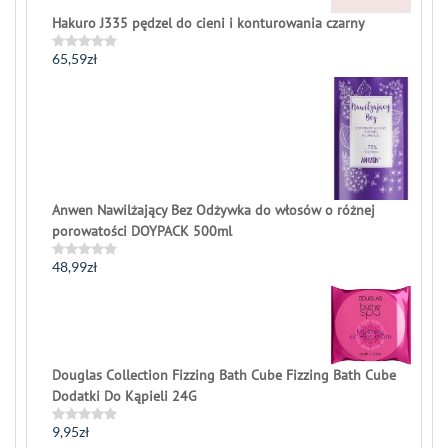
Hakuro J335 pędzel do cieni i konturowania czarny
65,59
zł
Rated
0
out
of
5
Anwen Nawilżający Bez Odżywka do włosów o różnej
porowatości DOYPACK 500ml
48,99
zł
Rated
0
out
of
5
Douglas Collection Fizzing Bath Cube Fizzing Bath Cube
Dodatki Do Kąpieli 24G
9,95
zł
Rated