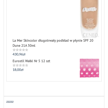
La Mer Skincolor długotrwały podkład w płynie SPF 20
Dune 21A 30ml
430,96
zł
Rated
0
Eurostil Wałki Nr 5 12 szt
out
of
5
18,00
zł
Rated
0
out
of
5
zzzzz