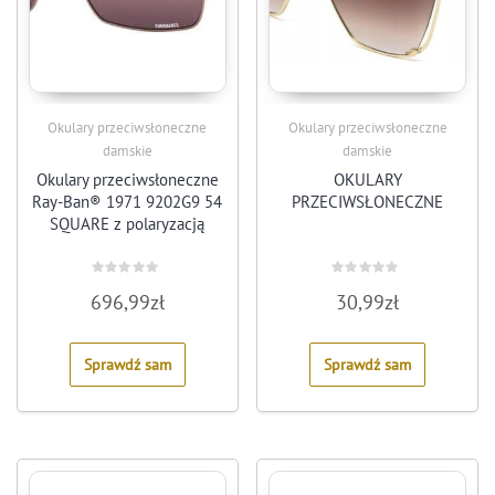
Okulary przeciwsłoneczne
Okulary przeciwsłoneczne
damskie
damskie
Okulary przeciwsłoneczne
OKULARY
Ray-Ban® 1971 9202G9 54
PRZECIWSŁONECZNE
SQUARE z polaryzacją
Rated
Rated
696,99
zł
30,99
zł
0
0
out
out
of
of
5
5
Sprawdź sam
Sprawdź sam