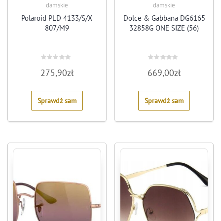
damskie
damskie
Polaroid PLD 4133/S/X
Dolce & Gabbana DG6165
807/M9
32858G ONE SIZE (56)
Rated
Rated
275,90
zł
669,00
zł
0
0
out
out
of
of
5
5
Sprawdź sam
Sprawdź sam