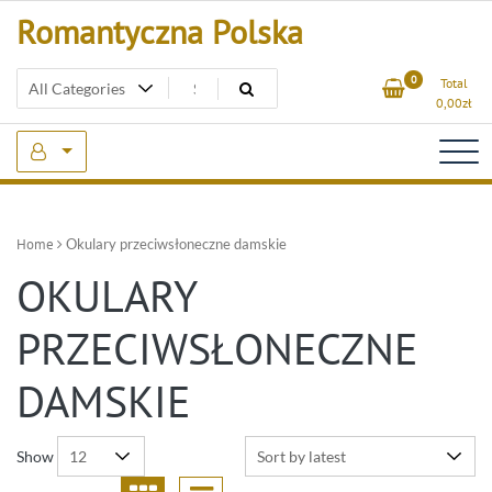
Skip
Romantyczna Polska
to
content
0
Total
0,00
zł
Home
Okulary przeciwsłoneczne damskie
OKULARY
PRZECIWSŁONECZNE
DAMSKIE
Show