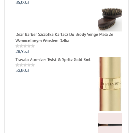
85,00
zł
Rated
0
out
of
5
Dear Barber Szczotka Kartacz Do Brody Venge Mała Ze
Wzmocnionym Włosiem Dzika
28,95
zł
Rated
0
Travalo Atomizer Twist & Spritz Gold 8ml
out
of
5
53,80
zł
Rated
0
out
of
5