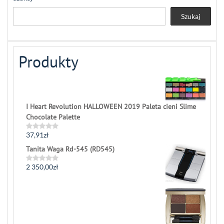
Szukaj
Produkty
I Heart Revolution HALLOWEEN 2019 Paleta cieni Slime
Chocolate Palette
37,91
zł
Rated
0
Tanita Waga Rd-545 (RD545)
out
of
5
2 350,00
zł
Rated
0
out
of
5