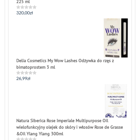
225 ml
320,00
zł
Rated
0
out
of
5
Delia Cosmetics My Wow Lashes Odżywka do rzęs z
bimatoprostem 3 ml
26,99
zł
Rated
0
out
of
5
Natura Siberica Rose Imperiale Multipurpose Oil
wielofunkcyjny olejek do skóry i włosów Rose de Grasse
&Oil Ylang Ylang 300ml