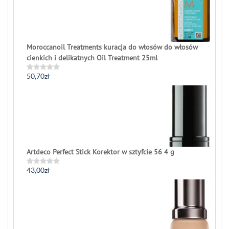
Moroccanoil Treatments kuracja do włosów do włosów
cienkich i delikatnych Oil Treatment 25ml
50,70
zł
Rated
0
out
of
5
Artdeco Perfect Stick Korektor w sztyfcie 56 4 g
43,00
zł
Rated
0
out
of
5