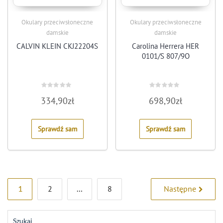
Okulary przeciwsłoneczne
Okulary przeciwsłoneczne
damskie
damskie
CALVIN KLEIN CKJ22204S
Carolina Herrera HER
0101/S 807/9O
Rated
Rated
334,90
zł
698,90
zł
0
0
out
out
of
of
5
5
Sprawdź sam
Sprawdź sam
Stronicowanie
1
2
…
8
Następne
wpisów
Szukaj