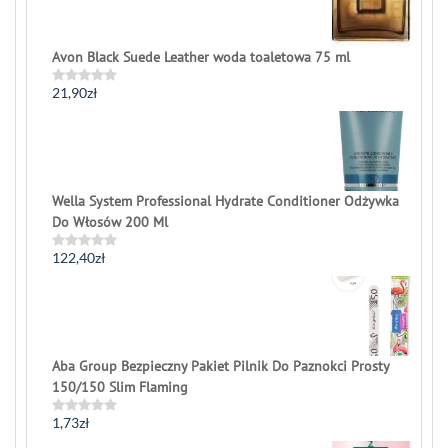
Avon Black Suede Leather woda toaletowa 75 ml
21,90
zł
Rated
0
out
of
5
Wella System Professional Hydrate Conditioner Odżywka
Do Włosów 200 Ml
122,40
zł
Rated
0
out
of
5
Aba Group Bezpieczny Pakiet Pilnik Do Paznokci Prosty
150/150 Slim Flaming
1,73
zł
Rated
0