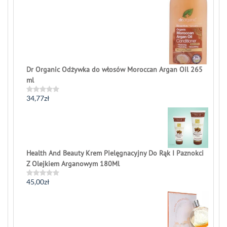
of
5
Dr Organic Odżywka do włosów Moroccan Argan Oil 265
ml
34,77
zł
Rated
0
out
of
5
Health And Beauty Krem Pielęgnacyjny Do Rąk I Paznokci
Z Olejkiem Arganowym 180Ml
45,00
zł
Rated
0
out
of
5