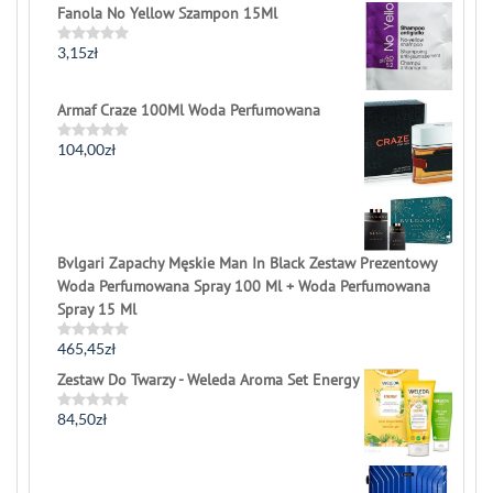
0
Fanola No Yellow Szampon 15Ml
out
of
5
3,15
zł
Rated
0
out
of
Armaf Craze 100Ml Woda Perfumowana
5
104,00
zł
Rated
0
out
of
5
Bvlgari Zapachy Męskie Man In Black Zestaw Prezentowy
Woda Perfumowana Spray 100 Ml + Woda Perfumowana
Spray 15 Ml
465,45
zł
Rated
0
Zestaw Do Twarzy - Weleda Aroma Set Energy
out
of
5
84,50
zł
Rated
0
out
of
5