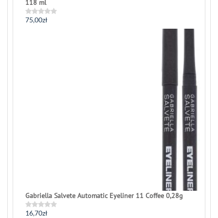
118 ml
75,00
zł
Rated
0
out
of
5
Gabriella Salvete Automatic Eyeliner 11 Coffee 0,28g
16,70
zł
Rated