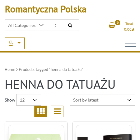
Skip
Romantyczna Polska
to
content
0
Total
0,00
zł
Home
Products tagged “henna do tatuażu”
HENNA DO TATUAŻU
Show