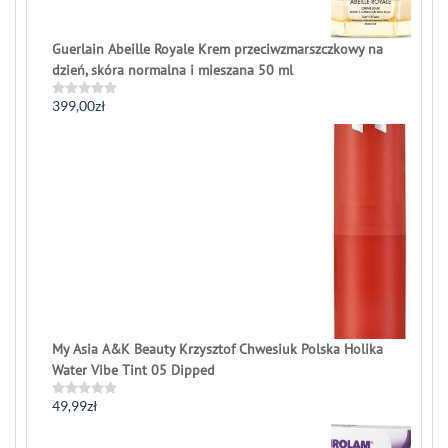
Guerlain Abeille Royale Krem przeciwzmarszczkowy na
dzień, skóra normalna i mieszana 50 ml
399,00
zł
Rated
0
out
of
5
My Asia A&K Beauty Krzysztof Chwesiuk Polska Holika
Water Vibe Tint 05 Dipped
49,99
zł
Rated
0
out