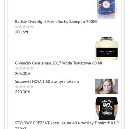
Batiste Overnight Fresh Suchy Szampon 200Ml
20,16
zł
Rated
0
out
of
5
Givenchy Gentleman 2017 Woda Toaletowa 60 Ml
205,00
zł
Rated
0
Soczewki HOYA 1.60 z antyrefleksem
out
of
5
320,00
zł
Rated
0
out
of
5
STYLOWY PREZENT koszulka na 40 urodziny T-shirt ® KUP
TERAZ