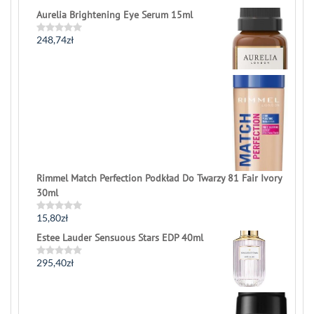
0
Aurelia Brightening Eye Serum 15ml
out
of
5
248,74
zł
Rated
0
out
of
5
Rimmel Match Perfection Podkład Do Twarzy 81 Fair Ivory
30ml
15,80
zł
Rated
0
Estee Lauder Sensuous Stars EDP 40ml
out
of
5
295,40
zł
Rated
0
out
of
5