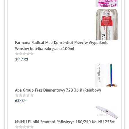
0
out
of
5
Farmona Radical Med Koncentrat Przeciw Wypadaniu
Włosów butelka zakręcana 100ml
19,99
zł
Rated
0
out
of
5
Aba Group Frez Diamentowy 720 36 R (Rainbow)
6,00
zł
Rated
0
out
of
5
Nail4U Pilniki Stantard Półksiężyc 180/240 Nail4U 25Szt