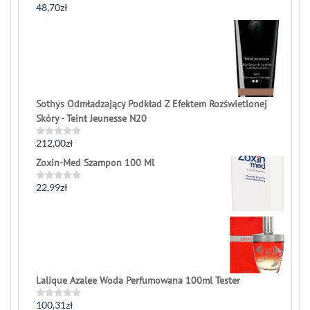
48,70
zł
Rated
0
out
of
5
Sothys Odmładzający Podkład Z Efektem Rozświetlonej
Skóry - Teint Jeunesse N20
212,00
zł
Rated
0
Zoxin-Med Szampon 100 Ml
out
of
5
22,99
zł
Rated
0
out
of
5
Lalique Azalee Woda Perfumowana 100ml Tester
100,31
zł
Rated