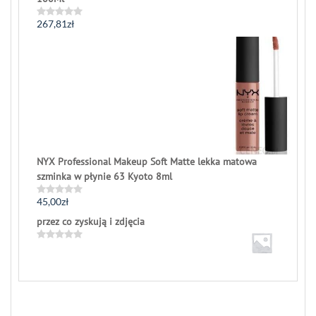
267,81
zł
Rated
0
out
of
5
NYX Professional Makeup Soft Matte lekka matowa
szminka w płynie 63 Kyoto 8ml
45,00
zł
Rated
0
przez co zyskują i zdjęcia
out
of
5
Rated
0
out
of
5