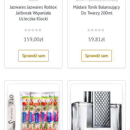
Jazwares Jazwares Roblox
Mádara Tonik Balansujący
Jailbreak Wspaniała
Do Twarzy 200ml
Ucieczka Klocki
Rated
Rated
159,00
zł
59,81
zł
0
0
out
out
of
of
5
5
Sprawdź sam
Sprawdź sam