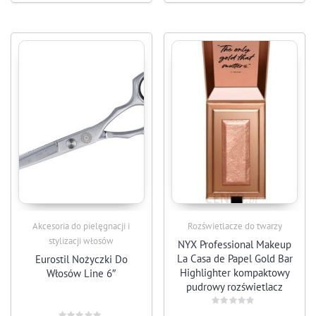
Akcesoria do pielęgnacji i
Rozświetlacze do twarzy
stylizacji włosów
NYX Professional Makeup
La Casa de Papel Gold Bar
Eurostil Nożyczki Do
Highlighter kompaktowy
Włosów Line 6″
pudrowy rozświetlacz
odcień 02 – Rose Gold 5 g
Rated