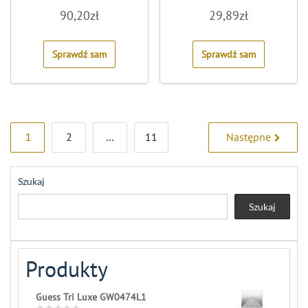
Rated
Rated
90,20
zł
29,89
zł
0
0
out
out
of
of
5
5
Sprawdź sam
Sprawdź sam
Stronicowanie
1
2
…
11
Następne
wpisów
Szukaj
Szukaj
Produkty
Guess Tri Luxe GW0474L1