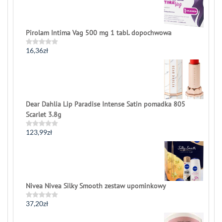
of
5
Pirolam Intima Vag 500 mg 1 tabl. dopochwowa
16,36
zł
Rated
0
out
of
5
Dear Dahlia Lip Paradise Intense Satin pomadka 805
Scarlet 3.8g
123,99
zł
Rated
0
out
of
5
Nivea Nivea Silky Smooth zestaw upominkowy
37,20
zł
Rated
0
out