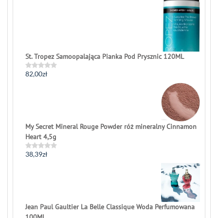
St. Tropez Samoopalająca Pianka Pod Prysznic 120ML
82,00
zł
Rated
0
out
of
5
My Secret Mineral Rouge Powder róż mineralny Cinnamon
Heart 4,5g
38,39
zł
Rated
0
out
of
5
Jean Paul Gaultier La Belle Classique Woda Perfumowana
100Ml