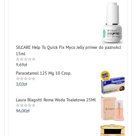
0
out
of
5
SILCARE Help To Quick Fix Myco Jelly primer do paznokci
15ml
9,69
zł
Rated
0
Paracetamol 125 Mg 10 Czop.
out
of
5
3,03
zł
Rated
0
out
of
Laura Biagotti Roma Woda Toaletowa 25Ml
5
96,00
zł
Rated
0
out
of
5