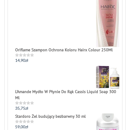
of
5
Oriflame Szampon Ochrona Koloru Hairx Colour 250Ml
14,90
zł
Rated
0
out
of
5
L'Amande Mydło W Płynie Do Rąk Cassis Liquid Soap 300
Ml
35,75
zł
Rated
0
Stardoro Żel budujący bezbarwny 30 ml
out
of
5
59,00
zł
Rated