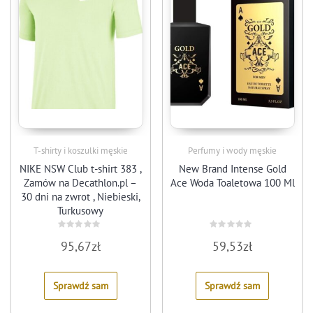
T-shirty i koszulki męskie
Perfumy i wody męskie
NIKE NSW Club t-shirt 383 ,
New Brand Intense Gold
Zamów na Decathlon.pl –
Ace Woda Toaletowa 100 Ml
30 dni na zwrot , Niebieski,
Turkusowy
Rated
Rated
95,67
zł
59,53
zł
0
0
out
out
of
of
5
5
Sprawdź sam
Sprawdź sam