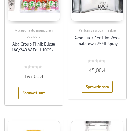
Akcesoria do manicure i
Perfumy i wody męskie
pedicure
Avon Luck For Him Woda
Toaletowa 75Ml Spray
Aba Group Pilnik Elipsa
180/240 W Folii 100Szt.
Rated
45,00
zł
0
Rated
out
167,00
zł
0
of
out
5
of
Sprawdź sam
5
Sprawdź sam