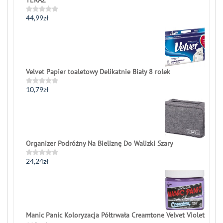
44,99
zł
Rated
0
out
of
5
Velvet Papier toaletowy Delikatnie Biały 8 rolek
10,79
zł
Rated
0
out
of
5
Organizer Podróżny Na Bieliznę Do Walizki Szary
24,24
zł
Rated
0
out
of
5
Manic Panic Koloryzacja Półtrwała Creamtone Velvet Violet