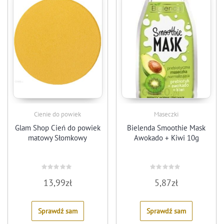
Cienie do powiek
Maseczki
Glam Shop Cień do powiek
Bielenda Smoothie Mask
matowy Słomkowy
Awokado + Kiwi 10g
Rated
Rated
13,99
zł
5,87
zł
0
0
out
out
of
of
5
5
Sprawdź sam
Sprawdź sam