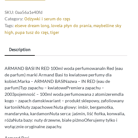
SKU:
0aa56a1e40fd
Category:
Odżywki i serum do rzęs
Tags:
elseve dream long
,
lovela płyn do prania
,
maybelline sky
high
,
pupa tusz do rzęs
,
tiger
Description
ARMAND BASI IN RED 100ml woda perfumowanaIn Red (eau
de parfum) marki Armand Basi to kwiatowe perfumy dla
kobiet.Marka – ARMAND BASINazwa – IN RED (eau de
parfum)Typ zapachu – kwiatowePremiera zapachu –
2003pojemność – 100ml woda perfumowana z atomizeremdla
kogo – zapach damskiwariant – produkt sklepowy, zafoliowany
kartonikNuty zapachowe:Nuta głowy: imbir, bergamotka,
mandarynka, kardamonNuta serca: jaśmin, liść fiołka, konwalia,
różaNuta bazy: nuty drzewne, białe piżmoOferujemy tylko i
wyłącznie oryginalne zapachy.
Armand Basi