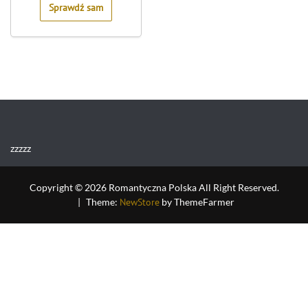
Sprawdź sam
zzzzz
Copyright © 2026 Romantyczna Polska All Right Reserved.
|
Theme:
NewStore
by ThemeFarmer