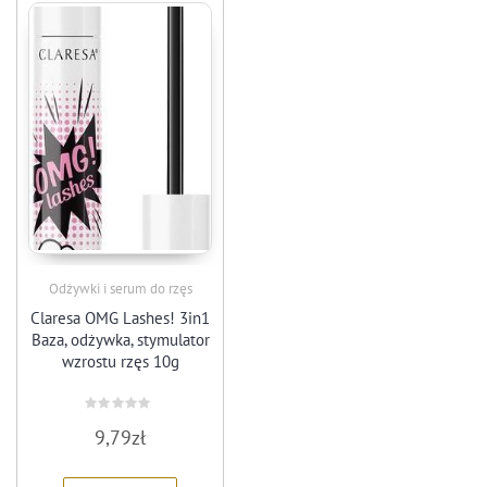
Odżywki i serum do rzęs
Claresa OMG Lashes! 3in1
Baza, odżywka, stymulator
wzrostu rzęs 10g
Rated
9,79
zł
0
out
of
5