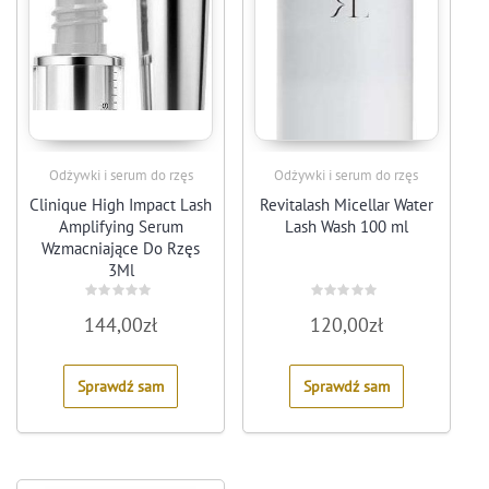
Odżywki i serum do rzęs
Odżywki i serum do rzęs
Clinique High Impact Lash
Revitalash Micellar Water
Amplifying Serum
Lash Wash 100 ml
Wzmacniające Do Rzęs
3Ml
Rated
Rated
144,00
zł
120,00
zł
0
0
out
out
of
of
5
5
Sprawdź sam
Sprawdź sam