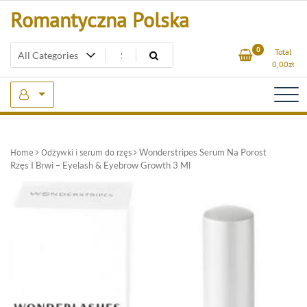
Skip
Romantyczna Polska
to
content
0
Total
0,00
zł
Home
Odżywki i serum do rzęs
Wonderstripes Serum Na Porost
Rzęs I Brwi – Eyelash & Eyebrow Growth 3 Ml