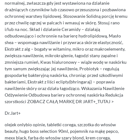
normalnej, zwłaszcza gdy jest wystawiona na działanie
drażniących czynników lub czasowo przesuszona i pozbawiona
ochronnej warstwy lipidowej. Stosowanie Solidną porcję kremu
przez chwilę ogrzej w palcach i wmasuj w skórę. Stosuj rano
i/lub na noc. Skład i działanie Ceramidy – działają
odbudowująco i ochronnie na barierę hydrolipidową, Masło
shea – wspomaga nawilżanie i przywraca skórze elastyczność,
Ekstrakt z alg – bogaty w witaminy, mikro oraz makroelementy,
zwiększa nawilżenie, mikrokrążenie, łagodzi stany zapalne i
zmniejsza rumień, Kwas hialuronowy – wiąże wodę w naskórku
tym samym zwiększając jej nawilżenie, Probiotyk – regulują
gospodarkę bakteryjną naskórka, chroniąc przed szkodliwymi
bakteriami, Ekstrakt z liści eclipty(bhringaraj) – poprawia
nawilżenie skóry oraz działa łagodząco. Wskazania Nawilżenie
Odżywienie Odbudowa bariery ochronnej naskórka Redukcja
szorstkości ZOBACZ CAŁĄ MARKĘ DR JART+_TUTAJ >
Dr.Jart+
olejek onlybio opinie, tabletki corega, szczotka do włosów
beauty, hugo boss selection 90ml, pojemnik na mąkę pepco,
mexx black, farba do włosów szary blond, krem corega,