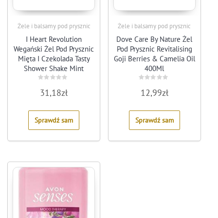
Żele i balsamy pod prysznic
Żele i balsamy pod prysznic
I Heart Revolution
Dove Care By Nature Żel
Wegański Żel Pod Prysznic
Pod Prysznic Revitalising
Mięta I Czekolada Tasty
Goji Berries & Camelia Oil
Shower Shake Mint
400Ml
Chocolate Shower Gel 320
Ml
Rated
Rated
31,18
zł
12,99
zł
0
0
out
out
of
of
5
5
Sprawdź sam
Sprawdź sam