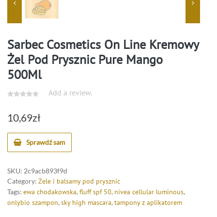
Sarbec Cosmetics On Line Kremowy
Żel Pod Prysznic Pure Mango
500Ml
Add a review.
10,69
zł
Sprawdź sam
SKU:
2c9acb893f9d
Category:
Żele i balsamy pod prysznic
Tags:
ewa chodakowska
,
fluff spf 50
,
nivea cellular luminous
,
onlybio szampon
,
sky high mascara
,
tampony z aplikatorem