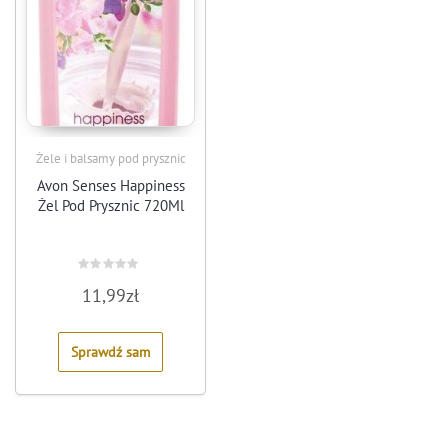
Żele i balsamy pod prysznic
Avon Senses Happiness
Żel Pod Prysznic 720Ml
Rated
11,99
zł
0
out
of
5
Sprawdź sam