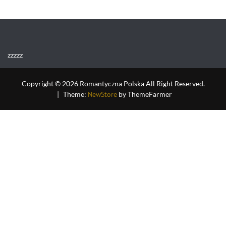
zzzzz
Copyright © 2026 Romantyczna Polska All Right Reserved.
|
Theme:
NewStore
by ThemeFarmer