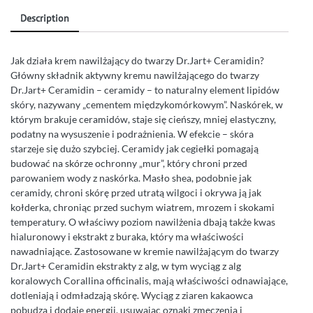
Description
Jak działa krem nawilżający do twarzy Dr.Jart+ Ceramidin?
Główny składnik aktywny kremu nawilżającego do twarzy
Dr.Jart+ Ceramidin – ceramidy – to naturalny element lipidów
skóry, nazywany „cementem międzykomórkowym”. Naskórek, w
którym brakuje ceramidów, staje się cieńszy, mniej elastyczny,
podatny na wysuszenie i podrażnienia. W efekcie – skóra
starzeje się dużo szybciej. Ceramidy jak cegiełki pomagają
budować na skórze ochronny „mur”, który chroni przed
parowaniem wody z naskórka. Masło shea, podobnie jak
ceramidy, chroni skórę przed utratą wilgoci i okrywa ją jak
kołderka, chroniąc przed suchym wiatrem, mrozem i skokami
temperatury. O właściwy poziom nawilżenia dbają także kwas
hialuronowy i ekstrakt z buraka, który ma właściwości
nawadniające. Zastosowane w kremie nawilżającym do twarzy
Dr.Jart+ Ceramidin ekstrakty z alg, w tym wyciąg z alg
koralowych Corallina officinalis, mają właściwości odnawiające,
dotleniają i odmładzają skórę. Wyciąg z ziaren kakaowca
pobudza i dodaje energii, usuwając oznaki zmęczenia i