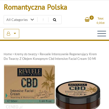
Skip
Romantyczna Polska
to
content
0
Total
0,00
zł
Home
Kremy do twarzy
Revuele Intensywnie Regenerujący Krem
Do Twarzy Z Olejem Konopnym Cbd Intensive Facial Cream 50 Ml