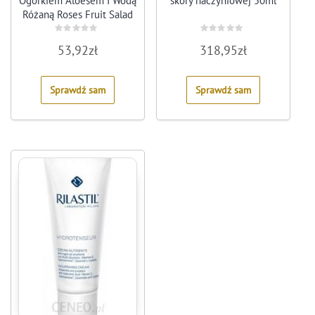
Ogórkiem Aloesem I Wodą
skóry naczyniowej 50ml
Różaną Roses Fruit Salad
VitaminC 50 Ml
Rated
Rated
53,92
zł
318,95
zł
0
0
out
out
of
of
5
5
Sprawdź sam
Sprawdź sam