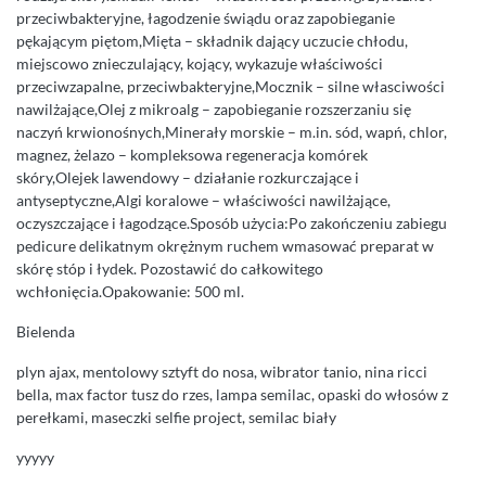
przeciwbakteryjne, łagodzenie świądu oraz zapobieganie
pękającym piętom,Mięta – składnik dający uczucie chłodu,
miejscowo znieczulający, kojący, wykazuje właściwości
przeciwzapalne, przeciwbakteryjne,Mocznik – silne własciwości
nawilżające,Olej z mikroalg – zapobieganie rozszerzaniu się
naczyń krwionośnych,Minerały morskie – m.in. sód, wapń, chlor,
magnez, żelazo – kompleksowa regeneracja komórek
skóry,Olejek lawendowy – działanie rozkurczające i
antyseptyczne,Algi koralowe – właściwości nawilżające,
oczyszczające i łagodzące.Sposób użycia:Po zakończeniu zabiegu
pedicure delikatnym okrężnym ruchem wmasować preparat w
skórę stóp i łydek. Pozostawić do całkowitego
wchłonięcia.Opakowanie: 500 ml.
Bielenda
plyn ajax, mentolowy sztyft do nosa, wibrator tanio, nina ricci
bella, max factor tusz do rzes, lampa semilac, opaski do włosów z
perełkami, maseczki selfie project, semilac biały
yyyyy