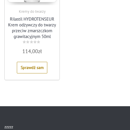
Kremy do twarzy
Rilastil HYDROTENSEUR
Krem odżywczy do twarzy
przeciw zmarszczkom
grawitacyjnym 50ml
Rated
114,00
zł
0
out
of
5
Sprawdź sam
zzzzz