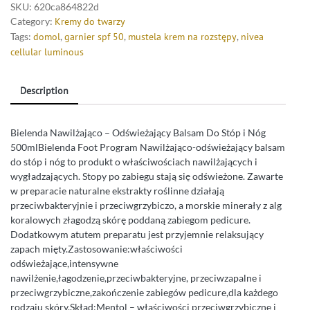
SKU:
620ca864822d
Category:
Kremy do twarzy
Tags:
domol
,
garnier spf 50
,
mustela krem na rozstępy
,
nivea
cellular luminous
Description
Bielenda Nawilżająco – Odświeżający Balsam Do Stóp i Nóg
500mlBielenda Foot Program Nawilżająco-odświeżający balsam
do stóp i nóg to produkt o właściwościach nawilżających i
wygładzających. Stopy po zabiegu stają się odświeżone. Zawarte
w preparacie naturalne ekstrakty roślinne działają
przeciwbakteryjnie i przeciwgrzybiczo, a morskie minerały z alg
koralowych złagodzą skórę poddaną zabiegom pedicure.
Dodatkowym atutem preparatu jest przyjemnie relaksujący
zapach mięty.Zastosowanie:właściwości
odświeżające,intensywne
nawilżenie,łagodzenie,przeciwbakteryjne, przeciwzapalne i
przeciwgrzybiczne,zakończenie zabiegów pedicure,dla każdego
rodzaju skóry.Skład:Mentol – właściwości przeciwgrzybiczne i