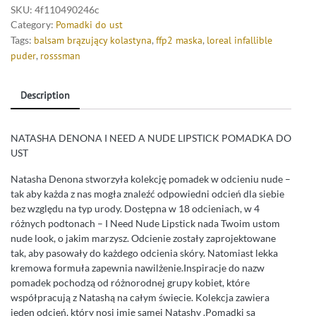
SKU:
4f110490246c
Category:
Pomadki do ust
Tags:
balsam brązujący kolastyna
,
ffp2 maska
,
loreal infallible
puder
,
rosssman
Description
NATASHA DENONA I NEED A NUDE LIPSTICK POMADKA DO
UST
Natasha Denona stworzyła kolekcję pomadek w odcieniu nude –
tak aby każda z nas mogła znaleźć odpowiedni odcień dla siebie
bez względu na typ urody. Dostępna w 18 odcieniach, w 4
różnych podtonach – I Need Nude Lipstick nada Twoim ustom
nude look, o jakim marzysz. Odcienie zostały zaprojektowane
tak, aby pasowały do każdego odcienia skóry. Natomiast lekka
kremowa formuła zapewnia nawilżenie.Inspiracje do nazw
pomadek pochodzą od różnorodnej grupy kobiet, które
współpracują z Natashą na całym świecie. Kolekcja zawiera
jeden odcień, który nosi imię samej Natashy .Pomadki są