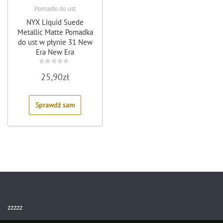
Pomadki do ust
NYX Liquid Suede
Metallic Matte Pomadka
do ust w płynie 31 New
Era New Era
Rated
25,90
zł
0
out
of
5
Sprawdź sam
zzzzz