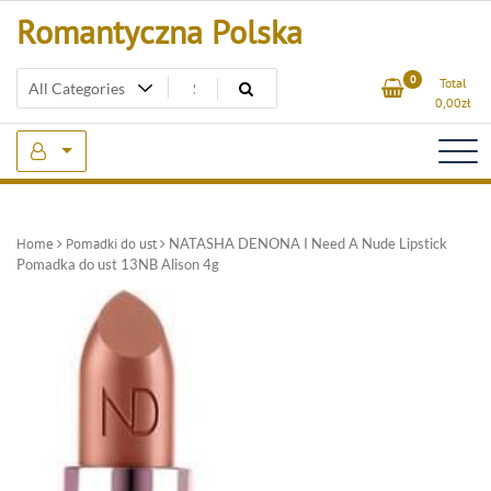
Skip
Romantyczna Polska
to
content
0
Total
0,00
zł
Home
Pomadki do ust
NATASHA DENONA I Need A Nude Lipstick
Pomadka do ust 13NB Alison 4g