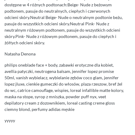
dostępne w 4 różnych podtonach:Beige- Nude z beżowym
podtonem, pasuje do neutralnych, ciepłych i czerwonych
odcieni skóry.Neutral Beige- Nude o neutralnym podtonie beżu,
pasuje do wszystkich odcieni skóry.Neutral Pink- Nude z
neutralnym różowym podtonem, pasuje do wszystkich odcieni
skóry.Pink- Nude z różowym podtonem, pasuje do ciepłych i
żółtych odcieni skóry.
Natasha Denona
philips oneblade face + body, zabawki erotyczne dla kobiet,
avellia patyczki, neutrogena balsam, jennifer lopez promise
50ml, vanish wybielacz, wybielanie zębów coco glam, jennifer
lopez jluxe, cienkie gumeczki do włosów, plaza rzeszow, bref żel
do wc, catrice camouflage, wispies, loreal infallible matte kolory,
maska na stope, syrop z mniszka, powder puff nyx, veet
depilatory cream z dozownikiem, loreal casting creme gloss
ciemny blond, perfumy adidas męskie
yyyyy