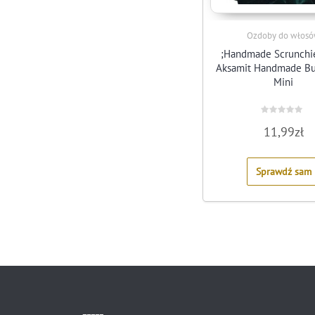
Ozdoby do włos
;Handmade Scrunchi
Aksamit Handmade Bu
Mini
Rated
11,99
zł
0
out
of
5
Sprawdź sam