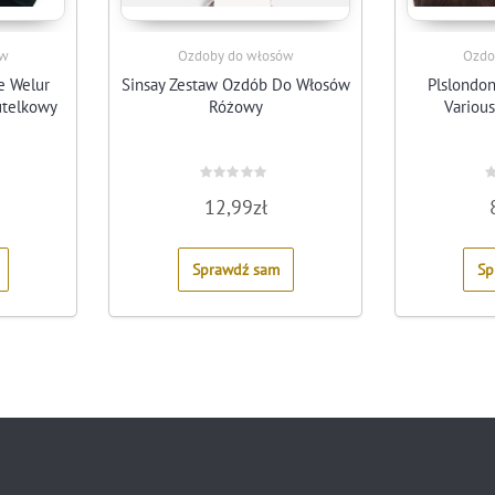
ów
Ozdoby do włosów
Ozdo
e Welur
Sinsay Zestaw Ozdób Do Włosów
Plslondo
telkowy
Różowy
Variou
Rated
R
12,99
zł
0
0
out
o
of
o
5
5
Sprawdź sam
Sp