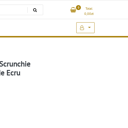
0
Total
0,00
zł
Scrunchie
e Ecru