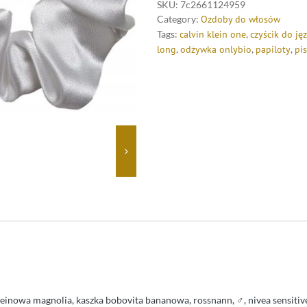
SKU:
7c2661124959
Category:
Ozdoby do włosów
Tags:
calvin klein one
,
czyścik do ję
long
,
odżywka onlybio
,
papiloty
,
pi
teinowa magnolia, kaszka bobovita bananowa, rossnann, ♂, nivea sensitive