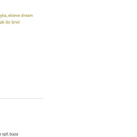
zyka
,
elseve dream
sak do brwi
 spf, baza