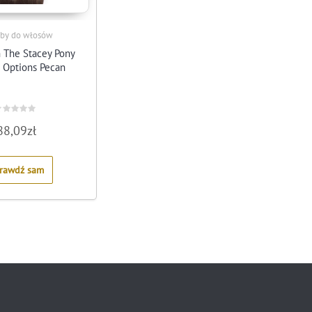
by do włosów
n The Stacey Pony
s Options Pecan
ated
88,09
zł
ut
f
rawdź sam