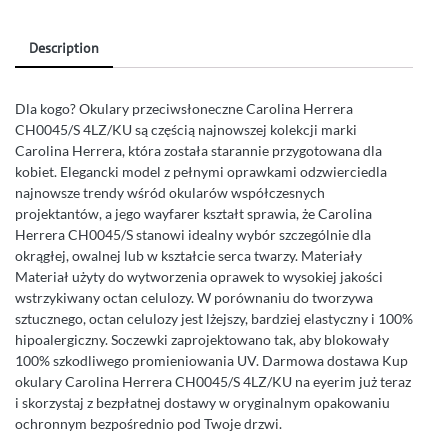
Description
Dla kogo? Okulary przeciwsłoneczne Carolina Herrera
CH0045/S 4LZ/KU są częścią najnowszej kolekcji marki
Carolina Herrera, która została starannie przygotowana dla
kobiet. Elegancki model z pełnymi oprawkami odzwierciedla
najnowsze trendy wśród okularów współczesnych
projektantów, a jego wayfarer kształt sprawia, że Carolina
Herrera CH0045/S stanowi idealny wybór szczególnie dla
okrągłej, owalnej lub w kształcie serca twarzy. Materiały
Materiał użyty do wytworzenia oprawek to wysokiej jakości
wstrzykiwany octan celulozy. W porównaniu do tworzywa
sztucznego, octan celulozy jest lżejszy, bardziej elastyczny i 100%
hipoalergiczny. Soczewki zaprojektowano tak, aby blokowały
100% szkodliwego promieniowania UV. Darmowa dostawa Kup
okulary Carolina Herrera CH0045/S 4LZ/KU na eyerim już teraz
i skorzystaj z bezpłatnej dostawy w oryginalnym opakowaniu
ochronnym bezpośrednio pod Twoje drzwi.