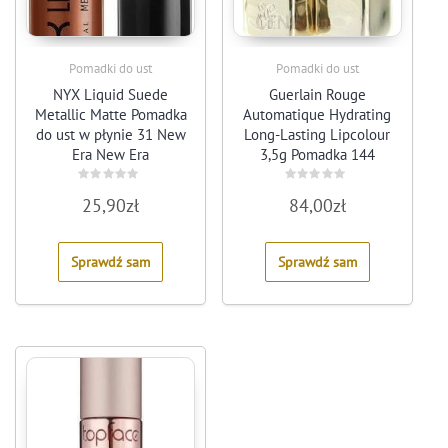
Pomadki do ust
Pomadki do ust
NYX Liquid Suede
Guerlain Rouge
Metallic Matte Pomadka
Automatique Hydrating
do ust w płynie 31 New
Long-Lasting Lipcolour
Era New Era
3,5g Pomadka 144
Insolence
Rated
Rated
25,90
zł
84,00
zł
0
0
out
out
of
of
5
5
Sprawdź sam
Sprawdź sam