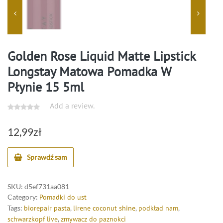
Golden Rose Liquid Matte Lipstick
Longstay Matowa Pomadka W
Płynie 15 5ml
Add a review.
12,99
zł
Sprawdź sam
SKU:
d5ef731aa081
Category:
Pomadki do ust
Tags:
biorepair pasta
,
lirene coconut shine
,
podkład nam
,
schwarzkopf live
,
zmywacz do paznokci