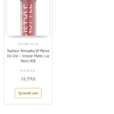
Pomadki do ust
Topface Pomadka W Płynie
Do Ust – Instyle Matte Lip
Paint 008
Rated
16,99
zł
0
out
of
5
Sprawdź sam