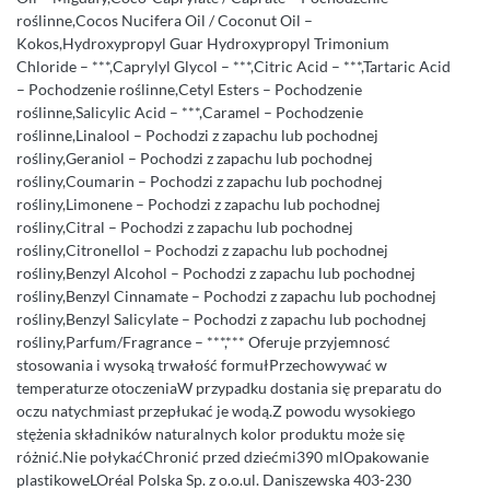
roślinne,Cocos Nucifera Oil / Coconut Oil –
Kokos,Hydroxypropyl Guar Hydroxypropyl Trimonium
Chloride – ***,Caprylyl Glycol – ***,Citric Acid – ***,Tartaric Acid
– Pochodzenie roślinne,Cetyl Esters – Pochodzenie
roślinne,Salicylic Acid – ***,Caramel – Pochodzenie
roślinne,Linalool – Pochodzi z zapachu lub pochodnej
rośliny,Geraniol – Pochodzi z zapachu lub pochodnej
rośliny,Coumarin – Pochodzi z zapachu lub pochodnej
rośliny,Limonene – Pochodzi z zapachu lub pochodnej
rośliny,Citral – Pochodzi z zapachu lub pochodnej
rośliny,Citronellol – Pochodzi z zapachu lub pochodnej
rośliny,Benzyl Alcohol – Pochodzi z zapachu lub pochodnej
rośliny,Benzyl Cinnamate – Pochodzi z zapachu lub pochodnej
rośliny,Benzyl Salicylate – Pochodzi z zapachu lub pochodnej
rośliny,Parfum/Fragrance – ***,*** Oferuje przyjemnosć
stosowania i wysoką trwałość formułPrzechowywać w
temperaturze otoczeniaW przypadku dostania się preparatu do
oczu natychmiast przepłukać je wodą.Z powodu wysokiego
stężenia składników naturalnych kolor produktu może się
różnić.Nie połykaćChronić przed dziećmi390 mlOpakowanie
plastikoweLOréal Polska Sp. z o.o.ul. Daniszewska 403-230