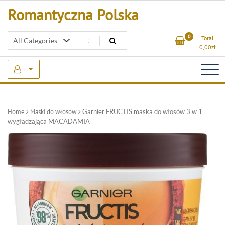
Skip
Romantyczna Polska
to
content
0
Total
0,00
zł
Home
Maski do włosów
Garnier FRUCTIS maska do włosów 3 w 1
wygładzająca MACADAMIA