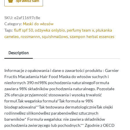
Sprawdź sam
SKU:
e2af11697c8e
Category:
Maski do włosów
Tags:
fluff spf 50
,
odżywka onlybio
,
perfumy team x
,
płukanka
cameleo
,
rossmannn
,
squishmallows
,
szampon herbal essences
Description
Informacje z opakowania i dane o zawartości produktu : Garnier
Fructis Macadamia Hair Food Maska do włosów suchych i
niesfornych 390 ml98% pochodzenia naturalnegoFormuła
zawiera 98% składników pochodzenia naturalnego. Pozostałe
2% oferuje przyjemność stosowania i wysoką trwałość
formuł.Tak wegańska formuła*Tak formuła w 98%
biodegradowalna**Tak testowana dermatologicznieTak olejki
roślinneBez silikonówBez parabenówBez sztucznych
barwników* Formuła wegańska: nie zawiera składników
pochodzenia zwierzęcego lub pochodnych.** Zgodnie z OECD