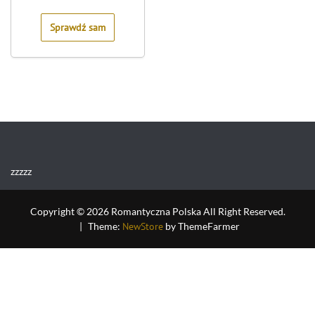
of
5
Sprawdź sam
zzzzz
Copyright © 2026 Romantyczna Polska All Right Reserved.
|
Theme:
NewStore
by ThemeFarmer