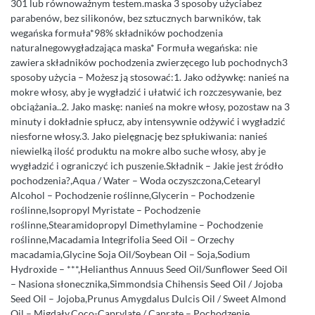
301 lub równoważnym testem.maska 3 sposoby użyciabez
parabenów, bez silikonów, bez sztucznych barwników, tak
wegańska formuła*98% składników pochodzenia
naturalnegowygładzająca maska* Formuła wegańska: nie
zawiera składników pochodzenia zwierzęcego lub pochodnych3
sposoby użycia – Możesz ją stosować:1. Jako odżywkę: nanieś na
mokre włosy, aby je wygładzić i ułatwić ich rozczesywanie, bez
obciążania..2. Jako maskę: nanieś na mokre włosy, pozostaw na 3
minuty i dokładnie spłucz, aby intensywnie odżywić i wygładzić
niesforne włosy.3. Jako pielęgnację bez spłukiwania: nanieś
niewielką ilość produktu na mokre albo suche włosy, aby je
wygładzić i ograniczyć ich puszenie.Składnik – Jakie jest źródło
pochodzenia?,Aqua / Water – Woda oczyszczona,Cetearyl
Alcohol – Pochodzenie roślinne,Glycerin – Pochodzenie
roślinne,Isopropyl Myristate – Pochodzenie
roślinne,Stearamidopropyl Dimethylamine – Pochodzenie
roślinne,Macadamia Integrifolia Seed Oil – Orzechy
macadamia,Glycine Soja Oil/Soybean Oil – Soja,Sodium
Hydroxide – ***,Helianthus Annuus Seed Oil/Sunflower Seed Oil
– Nasiona słonecznika,Simmondsia Chihensis Seed Oil / Jojoba
Seed Oil – Jojoba,Prunus Amygdalus Dulcis Oil / Sweet Almond
Oil – Migdały,Coco-Caprylate / Caprate – Pochodzenie