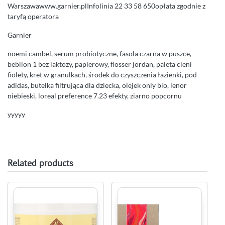
Warszawawww.garnier.plInfolinia 22 33 58 650opłata zgodnie z
taryfą operatora
Garnier
noemi cambel, serum probiotyczne, fasola czarna w puszce,
bebilon 1 bez laktozy, papierowy, flosser jordan, paleta cieni
fiolety, kret w granulkach, środek do czyszczenia łazienki, pod
adidas, butelka filtrująca dla dziecka, olejek only bio, lenor
niebieski, loreal preference 7.23 efekty, ziarno popcornu
yyyyy
Related products