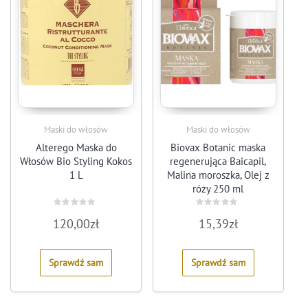
Maski do włosów
Maski do włosów
Alterego Maska do
Biovax Botanic maska
Włosów Bio Styling Kokos
regenerująca Baicapil,
1 L
Malina moroszka, Olej z
róży 250 ml
Rated
Rated
120,00
zł
15,39
zł
0
0
out
out
of
of
5
5
Sprawdź sam
Sprawdź sam