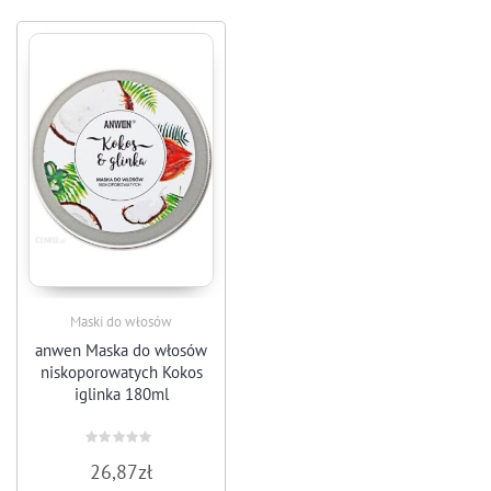
Maski do włosów
anwen Maska do włosów
niskoporowatych Kokos
iglinka 180ml
Rated
26,87
zł
0
out