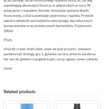
przyczyniając się do wzmożonego spalania tłuszczu, zaś algi
zapobiegają akumulacji tłuszczu w adipocytach w nocy. W
połączeniu z masażem, booster stymuluje spalanie tkanki
tłuszczowej, a skóra pozostaje ujędrniona i napięta. Produkt
zawiera składniki pochodzenia naturalnego, bez sztucznych
konserwantów oraz syntetycznych barwników. Pojemność:
200ml
Phyts
miya bb cream, biały jelen, yope zel pod prysznic, szampon
pantene hair biology, gry 1, golarka carrera, antonio banderas
her secret, golden rose gdzie kupić, syrop agawy, nowe cukierki
yyyyy
Related products