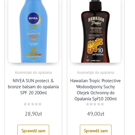
Kosmetyki do opalania
Kosmetyki do opalania
NIVEA SUN protect &
Hawaiian Tropic Protective
bronze balsam do opalania
Wodoodporny Suchy
SPF 20 200ml
Olejek Ochronny do
Opalania Spf10 200ml
Rated
Rated
28,90
zł
49,00
zł
0
0
out
out
of
of
5
5
Sprawdź sam
Sprawdź sam