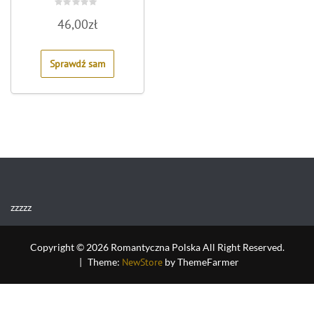
Przyspieszaczem Opalania
200Ml
Rated
46,00
zł
0
out
of
5
Sprawdź sam
zzzzz
Copyright © 2026 Romantyczna Polska All Right Reserved.
|
Theme:
NewStore
by ThemeFarmer