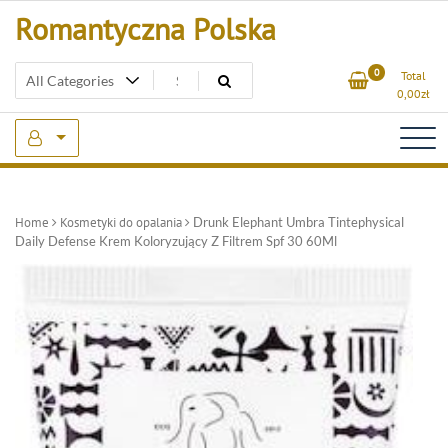
Skip
Romantyczna Polska
to
content
0
Total
0,00
zł
Home
Kosmetyki do opalania
Drunk Elephant Umbra Tintephysical
Daily Defense Krem Koloryzujący Z Filtrem Spf 30 60Ml