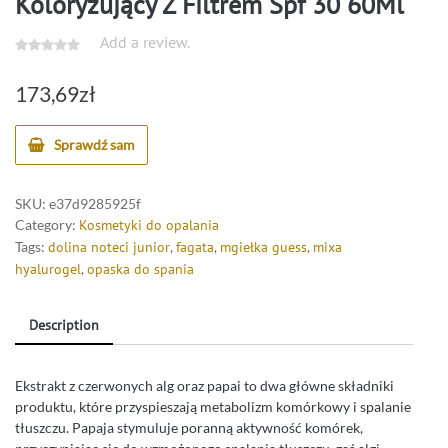
Koloryzujący Z Filtrem Spf 30 60Ml
Add a review.
173,69
zł
Sprawdź sam
SKU:
e37d9285925f
Category:
Kosmetyki do opalania
Tags:
dolina noteci junior
,
fagata
,
mgiełka guess
,
mixa
hyalurogel
,
opaska do spania
Description
Ekstrakt z czerwonych alg oraz papai to dwa główne składniki
produktu, które przyspieszają metabolizm komórkowy i spalanie
tłuszczu. Papaja stymuluje poranną aktywność komórek,