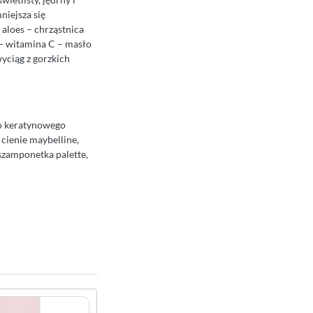
niejsza się
 aloes – chrząstnica
h – witamina C – masło
yciąg z gorzkich
do keratynowego
cienie maybelline,
 szamponetka palette,