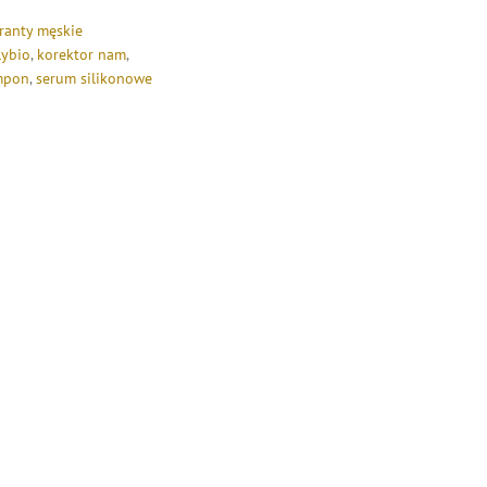
ranty męskie
lybio
,
korektor nam
,
mpon
,
serum silikonowe