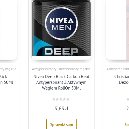
anty męskie
Antyperspiranty i dezodoranty męskie
Antyperspiran
Kick
Nivea Deep Black Carbon Beat
Christia
On 50Ml
Antyperspirant Z Aktywnym
Dezo
Węglem RollOn 50Ml
Rated
R
9,69
zł
2
0
0
out
o
of
o
5
5
Sprawdź sam
Sp