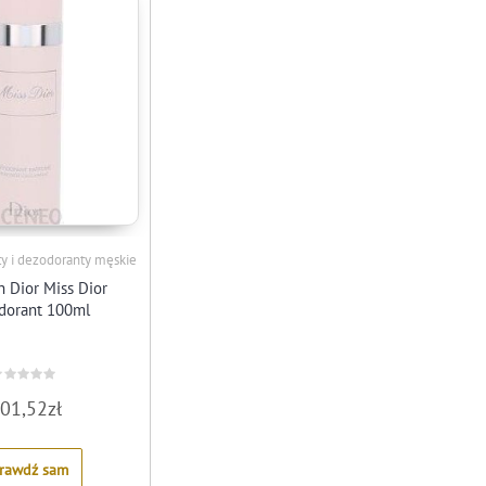
ty i dezodoranty męskie
n Dior Miss Dior
dorant 100ml
ated
01,52
zł
ut
f
rawdź sam