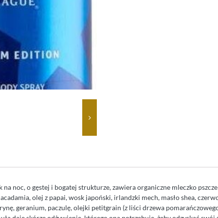
na noc, o gęstej i bogatej strukturze, zawiera organiczne mleczko pszczele
macadamia, olej z papai, wosk japoński, irlandzki mech, masło shea, czer
rynę, geranium, paczulę, olejki petitgrain (z liści drzewa pomarańczowego
a daje skórze odżywienie, którego ona potrzebuje, żeby odzyskać swój św