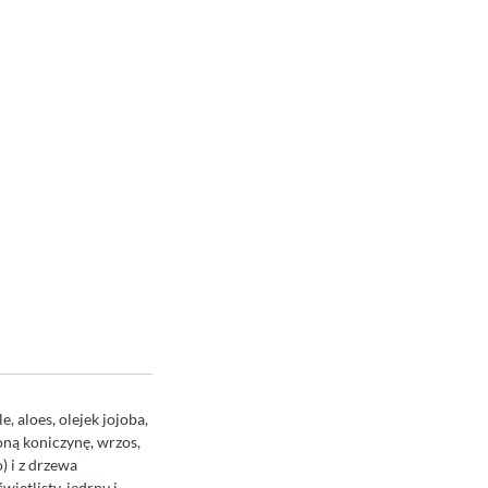
, aloes, olejek jojoba,
woną koniczynę, wrzos,
) i z drzewa
ietlisty, jędrny i