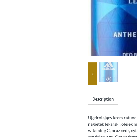
Description
Ujędrniający krem ratunek 
nagietek lekarski, olejek 
witaminę C, oraz cedr, cyt
sandałowego. Cenna formuł