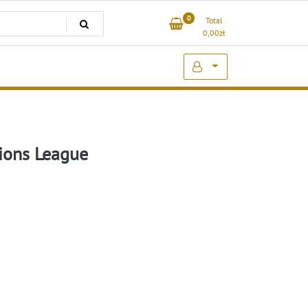
0
Total
0,00
zł
ions League