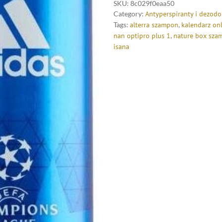
SKU:
8c029f0eaa50
Category:
Antyperspiranty i dezodo
Tags:
alterra szampon
,
kalendarz on
nan optipro plus 1
,
nature box sza
isana