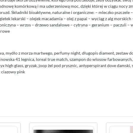
 odnowę komórkową i ma uderzeniową moc, dzięki której w ciągu nocy zm
ruzd. Składniki bioaktywne, naturalne i organiczne: – mleczko pszczele –
gietek lekarski – olejek macadamia – olej z papai – wyciąg z alg morskic
oniczyna – wrzos – drzewo sandałowe – cytryna – geranium – paczuli – w
drowe
wa, mydło z morza martwego, perfumy night, długopis diament, zestaw 
nowska 41 legnica, loreal true match, szampon do wlosow farbowanych, 
yx high glass, gryzak, joop żel pod prysznic, antyperspirant dove damski,
t ciazowy pink