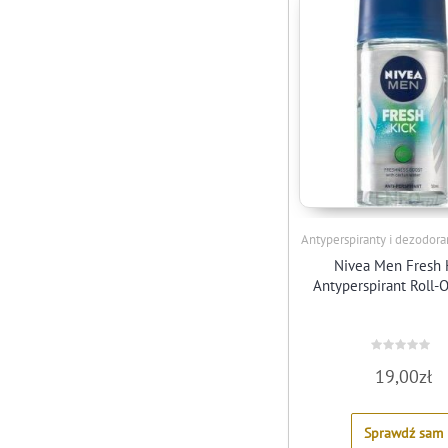
Antyperspiranty i dezodor
Nivea Men Fresh 
Antyperspirant Roll-
Rated
19,00
zł
0
out
of
5
Sprawdź sam