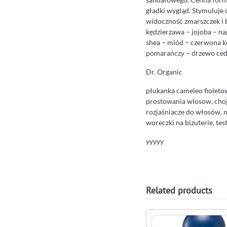
gładki wygląd. Stymuluje
widoczność zmarszczek i b
kędzierzawa – jojoba – na
shea – miód – czerwona k
pomarańczy – drzewo ce
Dr. Organic
płukanka cameleo fioleto
prostowania wlosow, choj
rozjaśniacze do włosów, n
woreczki na bizuterie, tes
yyyyy
Related products