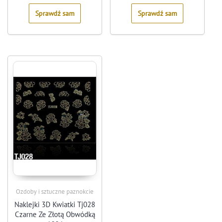
5
5
Sprawdź sam
Sprawdź sam
Ozdoby i sztuczne paznokcie
Naklejki 3D Kwiatki Tj028
Czarne Ze Złotą Obwódką