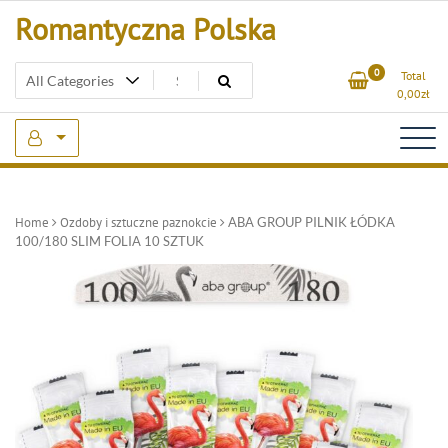
Skip
Romantyczna Polska
to
content
0
Total
0,00
zł
Home
Ozdoby i sztuczne paznokcie
ABA GROUP PILNIK ŁÓDKA
100/180 SLIM FOLIA 10 SZTUK