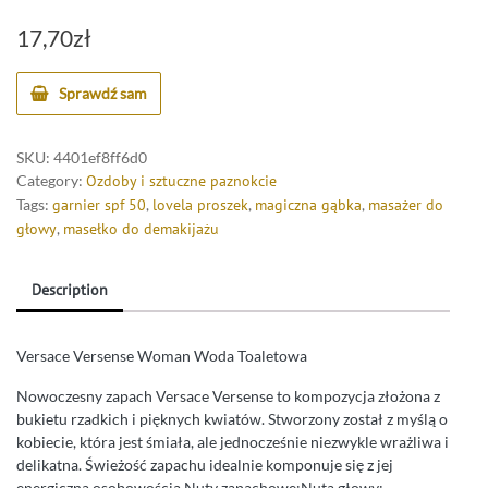
17,70
zł
Sprawdź sam
SKU:
4401ef8ff6d0
Category:
Ozdoby i sztuczne paznokcie
Tags:
garnier spf 50
,
lovela proszek
,
magiczna gąbka
,
masażer do
głowy
,
masełko do demakijażu
Description
Versace Versense Woman Woda Toaletowa
Nowoczesny zapach Versace Versense to kompozycja złożona z
bukietu rzadkich i pięknych kwiatów. Stworzony został z myślą o
kobiecie, która jest śmiała, ale jednocześnie niezwykle wrażliwa i
delikatna. Świeżość zapachu idealnie komponuje się z jej
energiczną osobowością.Nuty zapachowe:Nuta głowy: