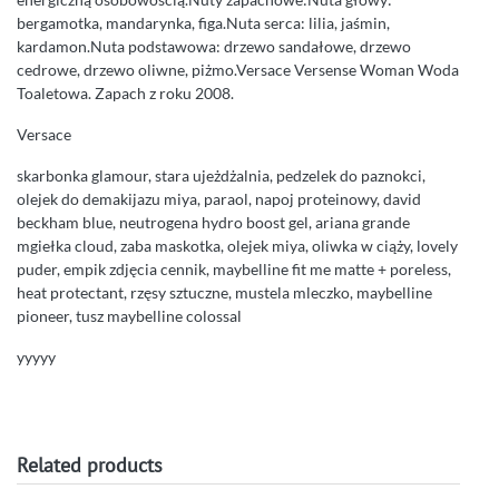
bergamotka, mandarynka, figa.Nuta serca: lilia, jaśmin,
kardamon.Nuta podstawowa: drzewo sandałowe, drzewo
cedrowe, drzewo oliwne, piżmo.Versace Versense Woman Woda
Toaletowa. Zapach z roku 2008.
Versace
skarbonka glamour, stara ujeżdżalnia, pedzelek do paznokci,
olejek do demakijazu miya, paraol, napoj proteinowy, david
beckham blue, neutrogena hydro boost gel, ariana grande
mgiełka cloud, zaba maskotka, olejek miya, oliwka w ciąży, lovely
puder, empik zdjęcia cennik, maybelline fit me matte + poreless,
heat protectant, rzęsy sztuczne, mustela mleczko, maybelline
pioneer, tusz maybelline colossal
yyyyy
Related products