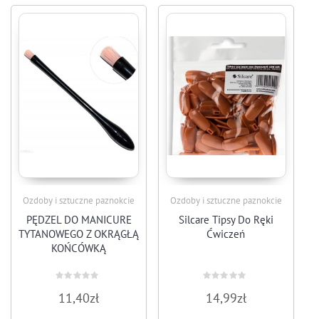
Ozdoby i sztuczne paznokcie
Ozdoby i sztuczne paznokcie
PĘDZEL DO MANICURE
Silcare Tipsy Do Ręki
TYTANOWEGO Z OKRĄGŁĄ
Ćwiczeń
KOŃCÓWKĄ
Rated
Rated
11,40
zł
14,99
zł
0
0
out
out
of
of