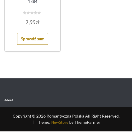
1884
Rated
2,99
zł
0
out
of
5
Sprawdź sam
zzzzz
Copyright © 2026 Romantyczna Polska All Right Reserved.
|
Theme:
NewStore
by ThemeFarmer